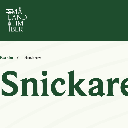
Kunder
/
Snickare
Snickar