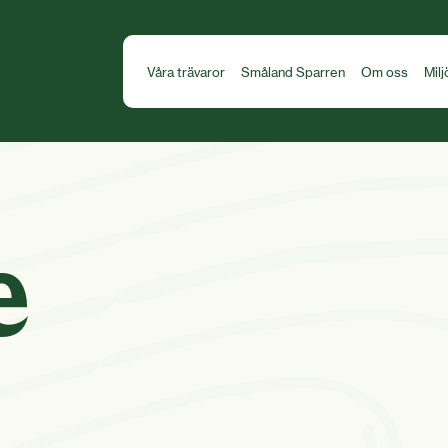
Våra trävaror
Småland Sparren
Om oss
Milj
e