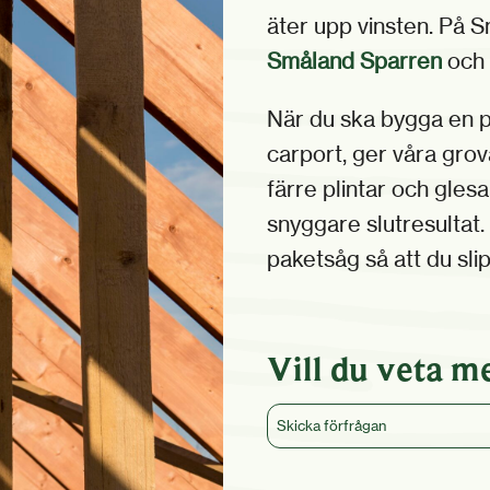
äter upp vinsten. På S
Småland Sparren
och v
När du ska bygga en p
carport, ger våra gro
färre plintar och gles
snyggare slutresultat.
paketsåg så att du sli
Vill du veta m
Skicka förfrågan