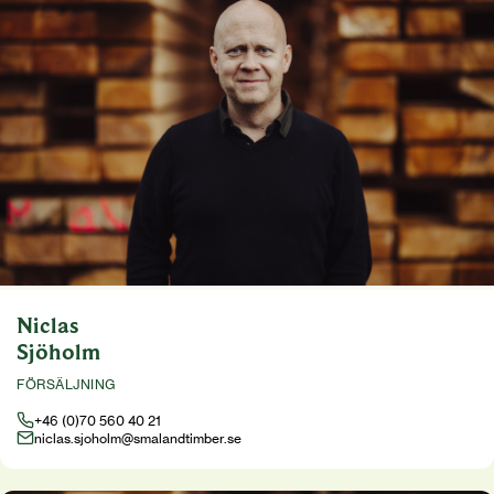
Niclas
Sjöholm
FÖRSÄLJNING
+46 (0)70 560 40 21
niclas.sjoholm@smalandtimber.se