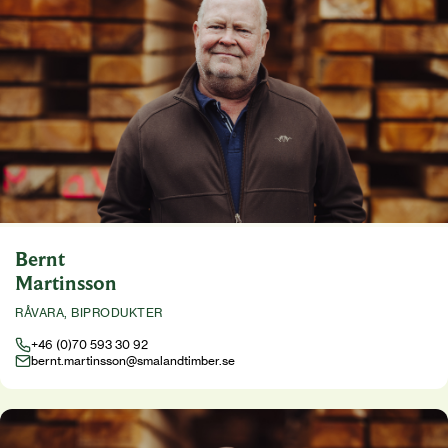
Bernt
Martinsson
RÅVARA, BIPRODUKTER
+46 (0)70 593 30 92
bernt.martinsson@smalandtimber.se