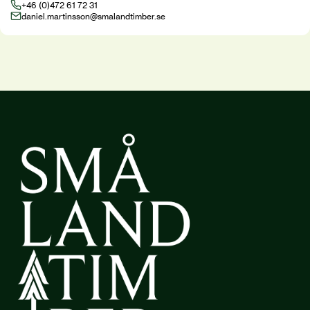
+46 (0)472 61 72 31
daniel.martinsson@smalandtimber.se