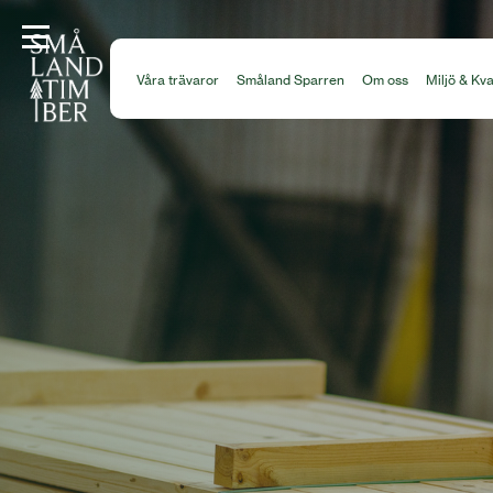
Våra trävaror
Småland Sparren
Om oss
Miljö & Kva