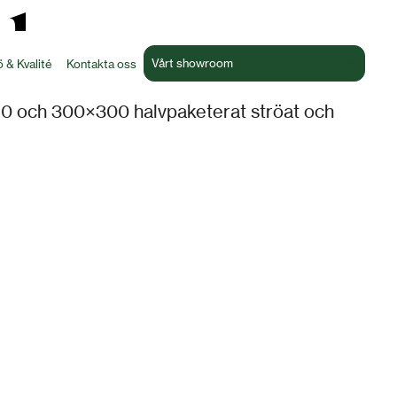
d
Vårt showroom
ö & Kvalité
Kontakta oss
50 och 300×300 halvpaketerat ströat och