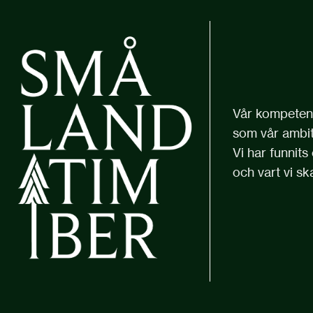
Vår kompetens
som vår ambit
Vi har funnits 
och vart vi sk