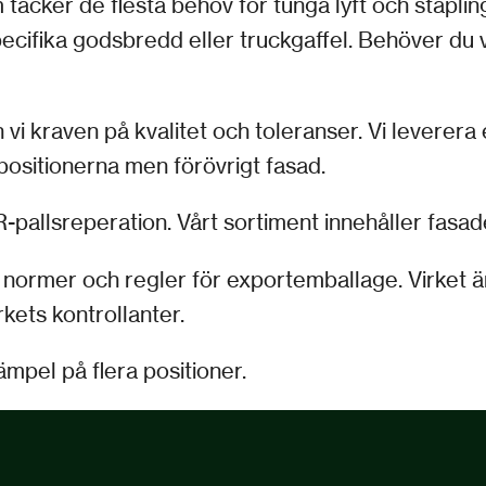
r de flesta behov för tunga lyft och stapling, m
pecifika godsbredd eller truckgaffel. Behöver du 
an vi kraven på kvalitet och toleranser. Vi lever
ositionerna men förövrigt fasad.
UR-pallsreperation. Vårt sortiment innehåller fa
ts normer och regler för exportemballage. Virket
ets kontrollanter.
mpel på flera positioner.