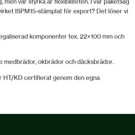
en vår styrka är flexibiliteten. I vår paketsåg
virket ISPM15-stämplat för export? Det löser vi
era egaliserad komponenter tex. 22×100 mm och
sade medbrädor, okbrädor och däcksbrädor.
 är HT/KD certifierat genom den egna