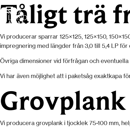
Tåligt trä 
Vi producerar sparrar 125×125, 125×150, 150×1
impregnering med längder från 3,0 till 5,4 LP för 
Övriga dimensioner vid förfrågan och eventuella
Vi har även möjlighet att i paketsåg exaktkapa fö
Grovplank
Vi producera grovplank i tjocklek 75-100 mm, he