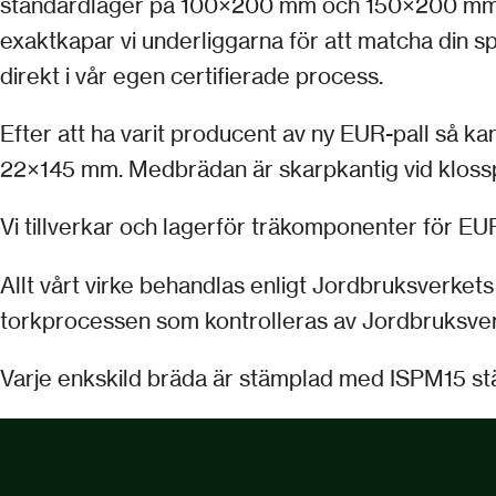
standardlager på 100×200 mm och 150×200 mm täcke
exaktkapar vi underliggarna för att matcha din s
direkt i vår egen certifierade process.
Efter att ha varit producent av ny EUR-pall så k
22×145 mm. Medbrädan är skarpkantig vid klossp
Vi tillverkar och lagerför träkomponenter för E
Allt vårt virke behandlas enligt Jordbruksverke
torkprocessen som kontrolleras av Jordbruksverk
Varje enkskild bräda är stämplad med ISPM15 stä