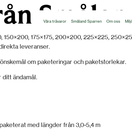
från Smålan
Våra trävaror
Småland Sparren
Om oss
Milj
50, 150×200, 175×175, 200×200, 225×225, 250×2
direkta leveranser.
 önskemål om paketeringar och paketstorlekar.
r ditt ändamål.
lpaketerat med längder från 3,0-5,4 m