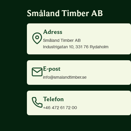
Småland Timber AB
Adress
Småland Timber AB
Industrigatan 10, 331 76 Rydaholm
E-post
info@smalandtimber.se
Telefon
+46 472 61 72 00