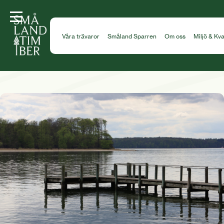
Kunder
/
Bryggägare
Våra trävaror
Småland Sparren
Om oss
Miljö & Kva
Bryggägare