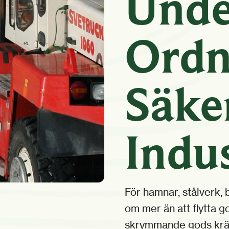
Unde
Ordn
Säke
Indus
För hamnar, stålverk, 
om mer än att flytta go
skrymmande gods kräve